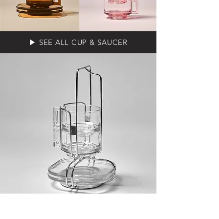
▶︎ SEE ALL CUP & SAUCER