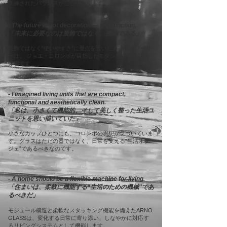
洗練されたバランスがここにあります。
部調整し、より実用的に機能性をアップ
デートしながらも、オリジナルのフォル
- The future is not decoration — it is function.
ムや精神を尊重しています。

「未来に必要なのは装飾ではなく、機能である」
そして現在も、1960年代初頭、イタリ
装飾ではなく“使いやすさ”に重点を置いたカップ＆ソーサ
ーは、 ジョエ・コロンボが目指したモダンな機能主義の
ア・フィレンツェで誕生したヴィンテー
体現です。
ジ作品と同じ工程・同じ金型を使用し
て、すべて手作業であるハンドプレスで
丁寧に製作されています。
- I imagined living units that are compact,
functional and aesthetically clean.
「私は、小さくて機能的、そして美しく整った生活ユ
ニットを思い描いていた」
小さなカップひとつにも、コロンボの思想が息づいていま
す。グラスはただの器ではなく、日常を支える“生活オブ
ジェ”であるべきなのです。
- A home should be a flexible machine for living.
「住まいは、柔軟に機能する“生活のための機械”であ
るべきだ」
モジュール構造と柔軟なスタッキング機能を備えたARNO
GLASSは、変化する日常に寄り添い、しなやかに対応す
るリビングシステムとして機能します。