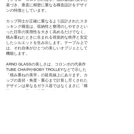
基づき、
垂直に精密に重なる構造設計をデザイ
ンの特徴としています。
カップ同士が正確に重なるよう設計されたスタ
ッキング構造は、
収納性と整理のしやすさとい
った日常の実用性を大きく高めるだけでなく、
積み重ねたときに生まれる視覚的な秩序と安定
したシルエットを生み出します。
テーブル上で
は、それ自体がひとつの美しいオブジェとして
機能します。
ARNO GLASSの美しさは、コロンボの代表作
TUBE CHAIRやBOBY TROLLEYなどで示した
「積み重ねの美学」の延長線上にあります。
カ
ップの直径・角度・重心まで計算し尽くされた
デザインは単なるガラス器ではなくまさに「構
造としての美」を体現するものです。
現代的にリプロダクトされたARNO GLASSは、
オリジナルである1960年代のヴィンテージ製品
のスタック比率を忠実に再現し、 その精神と美
意識を現代に受け継いでいます。