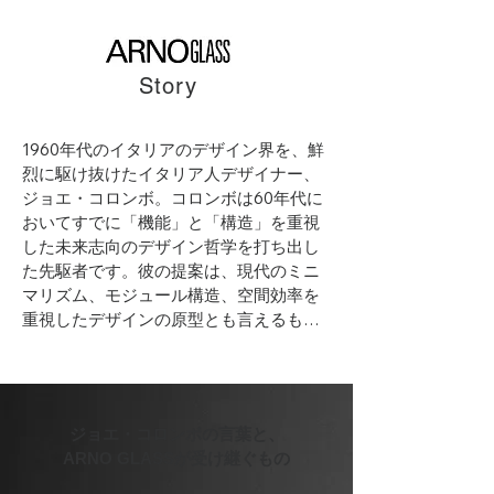
Story
1960年代のイタリアのデザイン界を、鮮
烈に駆け抜けたイタリア人デザイナー、
ジョエ・コロンボ。コロンボは60年代に
おいてすでに「機能」と「構造」を重視
した未来志向のデザイン哲学を打ち出し
た先駆者です。彼の提案は、現代のミニ
マリズム、モジュール構造、空間効率を
重視したデザインの原型とも言えるもの
でした。

1970年、現代まで引き継がれる名作・ボ
ビーワゴンがMoMAのパーマネントコレ
ジョエ・コロンボの言葉と、
クションに収蔵されると、コロンボの名
ARNO GLASSが受け継ぐもの
は世界を巡りました。翌1971年、41年と
いう短い生涯を遂げるまで彼が没頭した