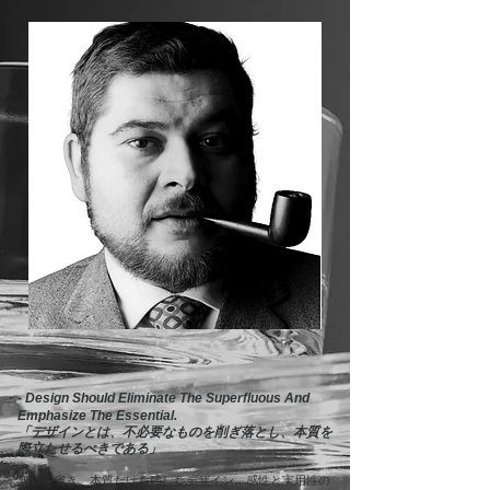
のは、「どんな人の生活にも投影できる
製品を作ること」でした。

​ジョエ・コロンボによるARNO 
GLASS（アルノグラス）は1963年、30年
代のイタリアの独裁政権下で、量産に不
向きな形状などを理由として一度は淘汰
されたスクエアカップを、コロンボが
「未来的な構造」として再構築したテー
ブルウエアです。変色しにくく、頑丈で
ありながら、高い透明度と美しい輝きを
放つクリスタルガラスを使用したARNO 
GLASSは、北イタリアのガラス産業の中
心地であるフィデンツァ（FIDENZA 
VETRARIA）工場で製造されていまし
た。

- Design Should Eliminate The Superfluous And
Emphasize The Essential.
長い時を経て現代に蘇ったARNO GLASS
「デザインとは、不必要なものを削ぎ落とし、本質を
際立たせるべきである
は現在のライフスタイルや使用環境に対
」
応するため、容量や細部ディテールを一
無駄を省き、本質だけを残したデザイン。感性と実用性の