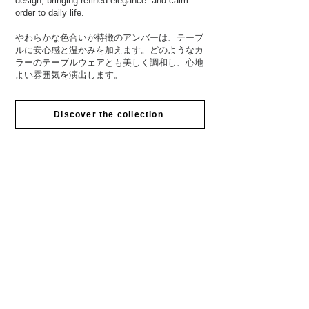
design, bringing refined elegance
and calm
order to daily life.
やわらかな色合いが特徴のアンバーは、テーブ
ルに安心感と温かみを加えます。どのようなカ
ラーのテーブルウェアとも美しく調和し、心地
よい雰囲気を演出します。
Discover the collection
New - Short Tumbler
A light, effortless balance in the hand. Perfect
for any drink, a stacking glass with quiet
presence. Arno Glass’s Short Tumbler brings a
new simplicityto your everyday table.