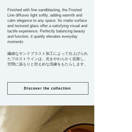
Finished with fine sandblasting,
the Frosted
Line diffuses light softly,
adding warmth and
calm elegance to
any space. Its matte surface
and textured glass offer a satisfying visual and
tactile experience. Perfectly balancing beauty
and function, it quietly elevates everyday
moments.
繊細なサンドブラスト加工によって仕上げられ
たフロストラインは、光をやわらかく拡散し、
空間に温もりと控えめな洗練をもたらします。
Discover the collection