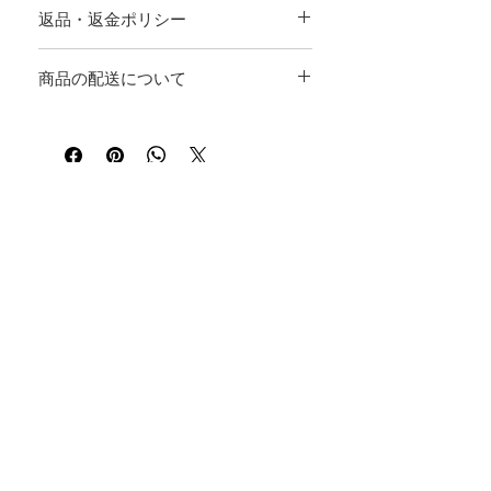
返品・返金ポリシー
素材、取扱説明に加え、商品の特徴やおす
すめのポイントなどを説明しましょう。
返品・返金ポリシーを入力してください。
商品の配送について
顧客が商品に満足しなかった場合や、不備
があった場合に行う手続きの手順などを説
配送地域、料金、所要時間、梱包など、商
明しましょう。内容を明確にすることで顧
品の配送に関する情報を入力してくださ
客からの信頼を獲得し、安心して商品を購
い。配送情報を明確にすることで顧客から
入していただけます。
の信頼を獲得し、安心して商品を購入して
いただけます。
​Official Instagram
Contact
ARNO GLASS JAPAN
info@arnoglass.co.jp